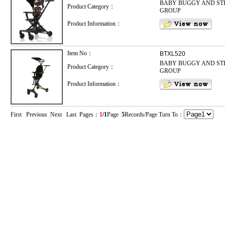
BABY BUGGY AND ST
Product Category：
GROUP
Product Information：
Item No：
BTXL520
BABY BUGGY AND ST
Product Category：
GROUP
Product Information：
First Previous Next Last Pages：
1
/1
Page
5
Records/Page Turn To：