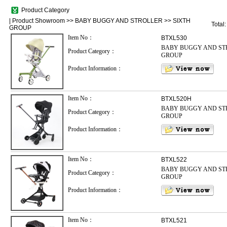
Product Category
|
Product Showroom
>>
BABY BUGGY AND STROLLER
>>
SIXTH
Total
GROUP
Item No：
BTXL530
BABY BUGGY AND ST
Product Category：
GROUP
Product Information：
Item No：
BTXL520H
BABY BUGGY AND ST
Product Category：
GROUP
Product Information：
Item No：
BTXL522
BABY BUGGY AND ST
Product Category：
GROUP
Product Information：
Item No：
BTXL521