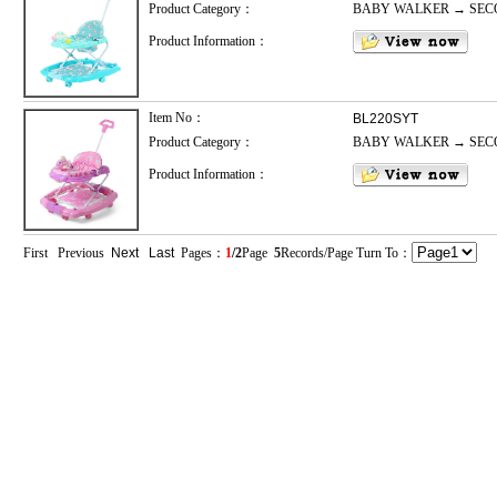
Product Category：
BABY WALKER → SE
Product Information：
Item No：
BL220SYT
Product Category：
BABY WALKER → SE
Product Information：
First Previous
Next
Last
Pages：
1
/2
Page
5
Records/Page Turn To：