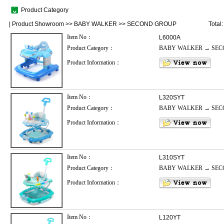
Product Category
|
Product Showroom
>>
BABY WALKER
>>
SECOND GROUP
Total
Item No：
L6000A
Product Category：
BABY WALKER → SE
Product Information：
Item No：
L320SYT
Product Category：
BABY WALKER → SE
Product Information：
Item No：
L310SYT
Product Category：
BABY WALKER → SE
Product Information：
Item No：
L120YT