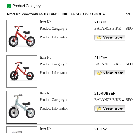
Product Category
|
Product Showroom
>>
BALANCE BIKE
>>
SECOND GROUP
Total
Item No：
211AIR
Product Category：
BALANCE BIKE → SE
Product Information：
Item No：
211EVA
Product Category：
BALANCE BIKE → SE
Product Information：
Item No：
210RUBBER
Product Category：
BALANCE BIKE → SE
Product Information：
Item No：
210EVA