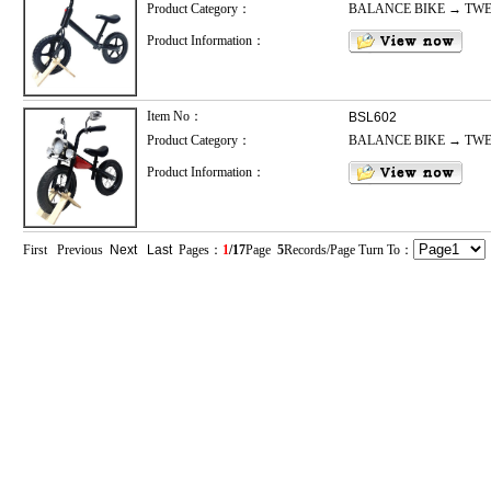
Product Category：
BALANCE BIKE → TW
Product Information：
Item No：
BSL602
Product Category：
BALANCE BIKE → TW
Product Information：
First Previous
Next
Last
Pages：
1
/17
Page
5
Records/Page Turn To：