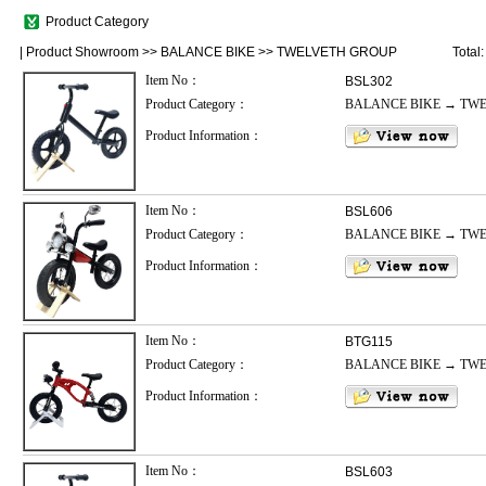
Product Category
|
Product Showroom
>>
BALANCE BIKE
>>
TWELVETH GROUP
Total
Item No：
BSL302
Product Category：
BALANCE BIKE → TW
Product Information：
Item No：
BSL606
Product Category：
BALANCE BIKE → TW
Product Information：
Item No：
BTG115
Product Category：
BALANCE BIKE → TW
Product Information：
Item No：
BSL603