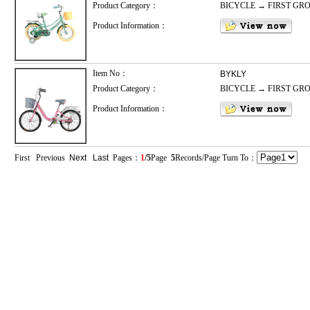
Product Category：
BICYCLE → FIRST GR
Product Information：
Item No：
BYKLY
Product Category：
BICYCLE → FIRST GR
Product Information：
First Previous
Next
Last
Pages：
1
/5
Page
5
Records/Page Turn To：