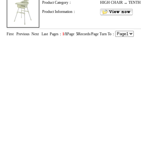
Product Category：
HIGH CHAIR → TENT
Product Information：
First Previous Next Last Pages：
1
/1
Page
5
Records/Page Turn To：