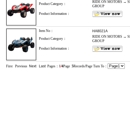
RIDE ON MOTORS → 
Product Category：
GROUP
Product Information：
Item No：
HA8021A
RIDE ON MOTORS → 
Product Category：
GROUP
Product Information：
First Previous
Next
Last
Pages：
1
/4
Page
5
Records/Page Turn To：