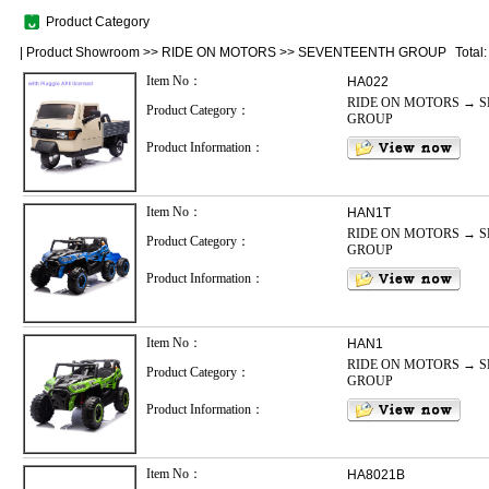
Product Category
|
Product Showroom
>>
RIDE ON MOTORS
>>
SEVENTEENTH GROUP
Total
Item No：
HA022
RIDE ON MOTORS → 
Product Category：
GROUP
Product Information：
Item No：
HAN1T
RIDE ON MOTORS → 
Product Category：
GROUP
Product Information：
Item No：
HAN1
RIDE ON MOTORS → 
Product Category：
GROUP
Product Information：
Item No：
HA8021B