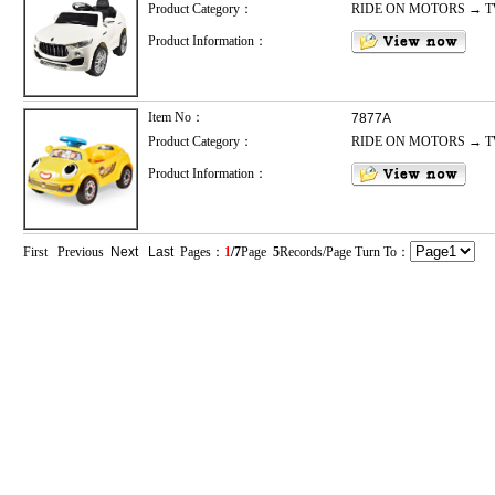
Product Category：
RIDE ON MOTORS → 
Product Information：
Item No：
7877A
Product Category：
RIDE ON MOTORS → 
Product Information：
First Previous
Next
Last
Pages：
1
/7
Page
5
Records/Page Turn To：