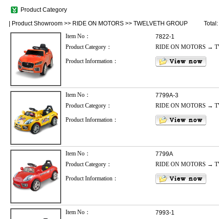
Product Category
|
Product Showroom
>>
RIDE ON MOTORS
>>
TWELVETH GROUP
Total
Item No：
7822-1
Product Category：
RIDE ON MOTORS → 
Product Information：
Item No：
7799A-3
Product Category：
RIDE ON MOTORS → 
Product Information：
Item No：
7799A
Product Category：
RIDE ON MOTORS → 
Product Information：
Item No：
7993-1