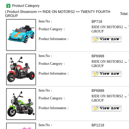
Product Category
|
Product Showroom
>>
RIDE ON MOTORS2
>>
TWENTY FOURTH
Total
GROUP
Item No：
BP718
RIDE ON MOTORS2 →
Product Category：
GROUP
Product Information：
Item No：
BP6988
RIDE ON MOTORS2 →
Product Category：
GROUP
Product Information：
Item No：
BP6888
RIDE ON MOTORS2 →
Product Category：
GROUP
Product Information：
Item No：
BP1218