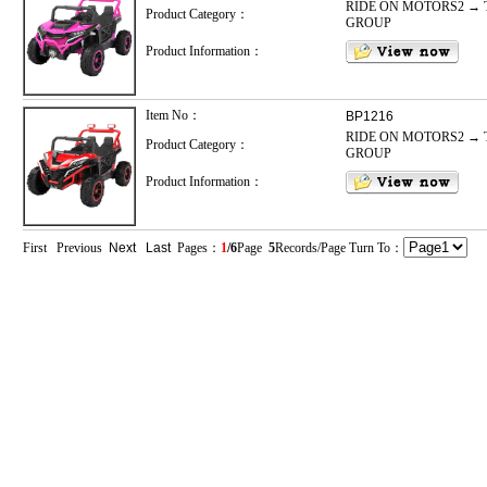
RIDE ON MOTORS2 →
Product Category：
GROUP
Product Information：
Item No：
BP1216
RIDE ON MOTORS2 →
Product Category：
GROUP
Product Information：
First Previous
Next
Last
Pages：
1
/6
Page
5
Records/Page Turn To：