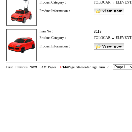
Product Category：
TOLOCAR → ELEVENT
Product Information：
Item No：
3118
Product Category：
TOLOCAR → ELEVENT
Product Information：
First Previous
Next
Last
Pages：
1
/144
Page
5
Records/Page Turn To：